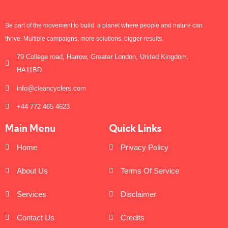
Be part of the movement to build a planet where people and nature can
thrive. Multiple campaigns, more solutions, bigger results.
79 College road, Harrow, Greater London, United Kingdom.
HA11BD
info@cleancyclers.com
+44 772 465 4623
Main Menu
Quick Links
Home
Privacy Policy
About Us
Terms Of Service
Services
Disclaimer
Contact Us
Credits