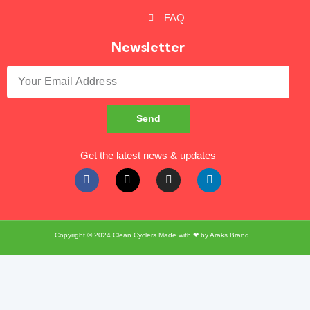
FAQ
Newsletter
Send
Get the latest news & updates
Copyright © 2024
Clean Cyclers
Made with ❤ by
Araks Brand